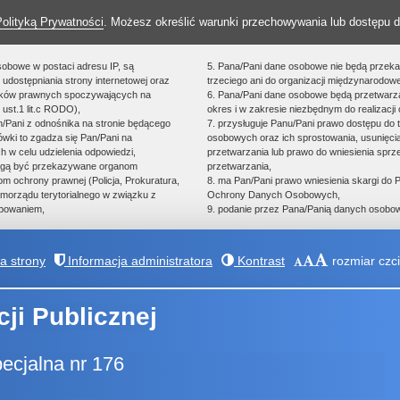
Polityką Prywatności
. Możesz określić warunki przechowywania lub dostępu d
sobowe w postaci adresu IP, są
5. Pana/Pani dane osobowe nie będą przek
udostępniania strony internetowej oraz
trzeciego ani do organizacji międzynarodowe
zków prawnych spoczywających na
6. Pana/Pani dane osobowe będą przetwarz
 ust.1 lit.c RODO),
okres i w zakresie niezbędnym do realizacji 
an/Pani z odnośnika na stronie będącego
7. przysługuje Panu/Pani prawo dostępu do 
ówki to zgadza się Pan/Pani na
osobowych oraz ich sprostowania, usunięcia
h w celu udzielenia odpowiedzi,
przetwarzania lub prawo do wniesienia spr
ogą być przekazywane organom
przetwarzania,
 ochrony prawnej (Policja, Prokuratura,
8. ma Pan/Pani prawo wniesienia skargi do
morządu terytorialnego w związku z
Ochrony Danych Osobowych,
powaniem,
9. podanie przez Pana/Panią danych osobow
 strony
Informacja administratora
Kontrast
rozmiar czci
cji Publicznej
cjalna nr 176