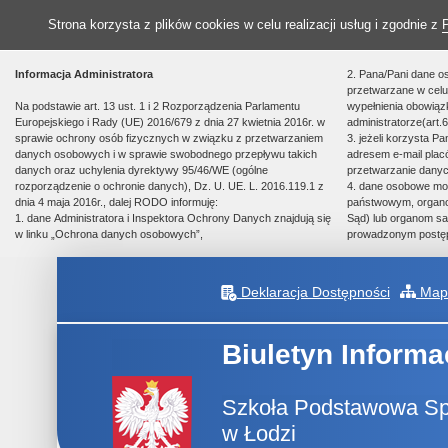
Strona korzysta z plików cookies w celu realizacji usług i zgodnie z
Informacja Administratora
2. Pana/Pani dane o
przetwarzane w celu 
Na podstawie art. 13 ust. 1 i 2 Rozporządzenia Parlamentu
wypełnienia obowią
Europejskiego i Rady (UE) 2016/679 z dnia 27 kwietnia 2016r. w
administratorze(art.6
sprawie ochrony osób fizycznych w związku z przetwarzaniem
3. jeżeli korzysta P
danych osobowych i w sprawie swobodnego przepływu takich
adresem e-mail plac
danych oraz uchylenia dyrektywy 95/46/WE (ogólne
przetwarzanie danyc
rozporządzenie o ochronie danych), Dz. U. UE. L. 2016.119.1 z
4. dane osobowe m
dnia 4 maja 2016r., dalej RODO informuję:
państwowym, organom
1. dane Administratora i Inspektora Ochrony Danych znajdują się
Sąd) lub organom sa
w linku „Ochrona danych osobowych”,
prowadzonym postę
Deklaracja Dostępności
Mapa
Biuletyn Informa
Szkoła Podstawowa Spe
w Łodzi