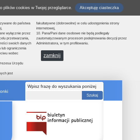
o plików cookies w Twojej przeglądarce.
Akceptuję ciasteczka
azywane do państwa
fakultatywne (dobrowolne) w celu udostępnienia strony
j,
internetowej,
ane wyłącznie przez
10. Pana/Pani dane osobowe nie będą podlegały
celu przetwarzania,
zautomatyzowanym procesom podejmowania decyzji przez
treści swoich danych
Administratora, w tym profilowaniu.
 lub ograniczenia
zeciwu wobec
zamknij
 Prezesa Urzędu
ych jest
Wpisz frazę do wyszukania poniżej
onki