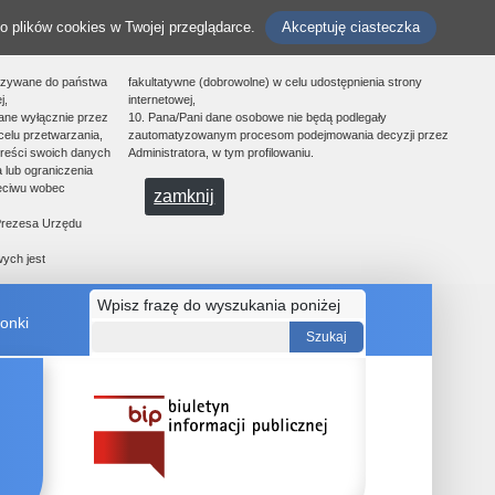
o plików cookies w Twojej przeglądarce.
Akceptuję ciasteczka
azywane do państwa
fakultatywne (dobrowolne) w celu udostępnienia strony
j,
internetowej,
ane wyłącznie przez
10. Pana/Pani dane osobowe nie będą podlegały
celu przetwarzania,
zautomatyzowanym procesom podejmowania decyzji przez
treści swoich danych
Administratora, w tym profilowaniu.
 lub ograniczenia
zeciwu wobec
zamknij
 Prezesa Urzędu
ych jest
Wpisz frazę do wyszukania poniżej
onki