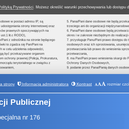
Polityką Prywatności
. Możesz określić warunki przechowywania lub dostępu d
sobowe w postaci adresu IP, są
5. Pana/Pani dane osobowe nie będą przek
udostępniania strony internetowej oraz
trzeciego ani do organizacji międzynarodowe
zków prawnych spoczywających na
6. Pana/Pani dane osobowe będą przetwarz
 ust.1 lit.c RODO),
okres i w zakresie niezbędnym do realizacji 
an/Pani z odnośnika na stronie będącego
7. przysługuje Panu/Pani prawo dostępu do 
ówki to zgadza się Pan/Pani na
osobowych oraz ich sprostowania, usunięcia
h w celu udzielenia odpowiedzi,
przetwarzania lub prawo do wniesienia spr
ogą być przekazywane organom
przetwarzania,
 ochrony prawnej (Policja, Prokuratura,
8. ma Pan/Pani prawo wniesienia skargi do
morządu terytorialnego w związku z
Ochrony Danych Osobowych,
powaniem,
9. podanie przez Pana/Panią danych osobow
 strony
Informacja administratora
Kontrast
rozmiar czci
cji Publicznej
cjalna nr 176