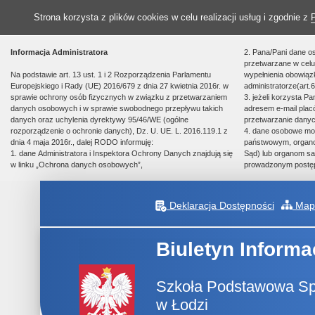
Strona korzysta z plików cookies w celu realizacji usług i zgodnie z
Informacja Administratora
2. Pana/Pani dane o
przetwarzane w celu 
Na podstawie art. 13 ust. 1 i 2 Rozporządzenia Parlamentu
wypełnienia obowią
Europejskiego i Rady (UE) 2016/679 z dnia 27 kwietnia 2016r. w
administratorze(art.6
sprawie ochrony osób fizycznych w związku z przetwarzaniem
3. jeżeli korzysta P
danych osobowych i w sprawie swobodnego przepływu takich
adresem e-mail plac
danych oraz uchylenia dyrektywy 95/46/WE (ogólne
przetwarzanie danyc
rozporządzenie o ochronie danych), Dz. U. UE. L. 2016.119.1 z
4. dane osobowe m
dnia 4 maja 2016r., dalej RODO informuję:
państwowym, organom
1. dane Administratora i Inspektora Ochrony Danych znajdują się
Sąd) lub organom sa
w linku „Ochrona danych osobowych”,
prowadzonym postę
Deklaracja Dostępności
Mapa
Biuletyn Informa
Szkoła Podstawowa Spe
w Łodzi