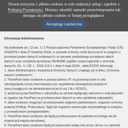
Strona korzysta z plików cookies w celu realizacji usług i zgodnie z
Polityką Prywatności
. Możesz określić warunki przechowywania lub
dostępu do plików cookies w Twojej przeglądarce.
Akceptuję ciasteczka
Informacja Administratora
Na podstawie art. 13 ust. 1 i 2 Rozporządzenia Parlamentu Europejskiego i Rady (UE)
2016/679 z dnia 27 kwietnia 2016r. w sprawie ochrony osób fizycznych w związku z
przetwarzaniem danych osobowych i w sprawie swobodnego przepływu takich
danych oraz uchylenia dyrektywy 95/46/WE (ogólne rozporządzenie o ochronie
danych), Dz. U. UE. L. 2016.119.1 z dnia 4 maja 2016r., dalej RODO informuję:
1. dane Administratora i Inspektora Ochrony Danych znajdują się w linku „Ochrona
danych osobowych”,
2. Pana/Pani dane osobowe w postaci adresu IP, są przetwarzane w celu
udostępniania strony internetowej oraz wypełnienia obowiązków prawnych
spoczywających na administratorze(art.6 ust.1 lit.c RODO),
3. jeżeli korzysta Pan/Pani z odnośnika na stronie będącego adresem e-mail placówki
to zgadza się Pan/Pani na przetwarzanie danych w celu udzielenia odpowiedzi,
4. dane osobowe mogą być przekazywane organom państwowym, organom ochrony
prawnej (Policja, Prokuratura, Sąd) lub organom samorządu terytorialnego w związku
z prowadzonym postępowaniem,
5. Pana/Pani dane osobowe nie będą przekazywane do państwa trzeciego ani do
organizacji międzynarodowej,
6. Pana/Pani dane osobowe będą przetwarzane wyłącznie przez okres i w zakresie