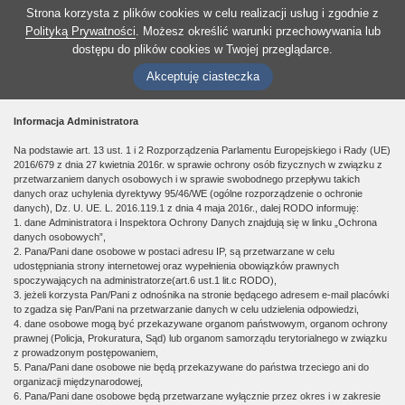
Strona korzysta z plików cookies w celu realizacji usług i zgodnie z
Polityką Prywatności
. Możesz określić warunki przechowywania lub
dostępu do plików cookies w Twojej przeglądarce.
Akceptuję ciasteczka
Informacja Administratora
Na podstawie art. 13 ust. 1 i 2 Rozporządzenia Parlamentu Europejskiego i Rady (UE)
2016/679 z dnia 27 kwietnia 2016r. w sprawie ochrony osób fizycznych w związku z
przetwarzaniem danych osobowych i w sprawie swobodnego przepływu takich
danych oraz uchylenia dyrektywy 95/46/WE (ogólne rozporządzenie o ochronie
danych), Dz. U. UE. L. 2016.119.1 z dnia 4 maja 2016r., dalej RODO informuję:
1. dane Administratora i Inspektora Ochrony Danych znajdują się w linku „Ochrona
danych osobowych”,
2. Pana/Pani dane osobowe w postaci adresu IP, są przetwarzane w celu
udostępniania strony internetowej oraz wypełnienia obowiązków prawnych
spoczywających na administratorze(art.6 ust.1 lit.c RODO),
3. jeżeli korzysta Pan/Pani z odnośnika na stronie będącego adresem e-mail placówki
to zgadza się Pan/Pani na przetwarzanie danych w celu udzielenia odpowiedzi,
4. dane osobowe mogą być przekazywane organom państwowym, organom ochrony
prawnej (Policja, Prokuratura, Sąd) lub organom samorządu terytorialnego w związku
z prowadzonym postępowaniem,
5. Pana/Pani dane osobowe nie będą przekazywane do państwa trzeciego ani do
organizacji międzynarodowej,
6. Pana/Pani dane osobowe będą przetwarzane wyłącznie przez okres i w zakresie